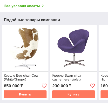
Все условия оплаты
Подобные товары компании
Кресло Egg chair Cow
Кресло Swan chair
Крес
(White/Ginger)
cashemere (violet)
High
850 000
230 000
180
₸
₸
Купить
Купить