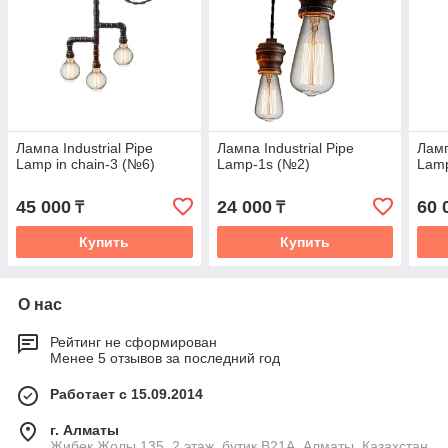
Лампа Industrial Pipe
Лампа Industrial Pipe
Ламп
Lamp in chain-3 (№6)
Lamp-1s (№2)
Lamp
45 000
24 000
60 
₸
₸
Купить
Купить
О нас
Рейтинг не сформирован
Менее 5 отзывов за последний год
Работает с 15.09.2014
г. Алматы
Жибек Жолы 135, 2 этаж, бутик B21A, Алматы, Казахстан