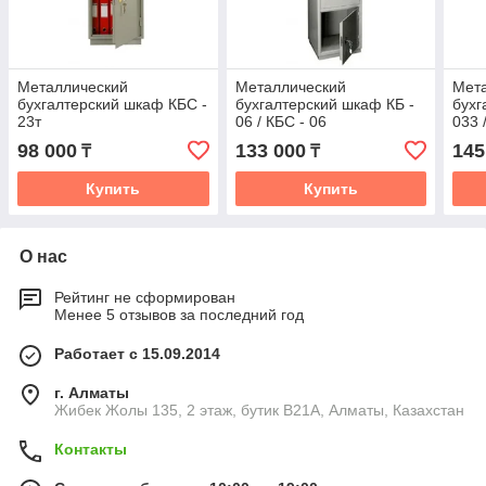
Металлический
Металлический
Мет
бухгалтерский шкаф КБС -
бухгалтерский шкаф КБ -
бухг
23т
06 / КБС - 06
033 
98 000
133 000
145
₸
₸
Купить
Купить
О нас
Рейтинг не сформирован
Менее 5 отзывов за последний год
Работает с 15.09.2014
г. Алматы
Жибек Жолы 135, 2 этаж, бутик B21A, Алматы, Казахстан
Контакты