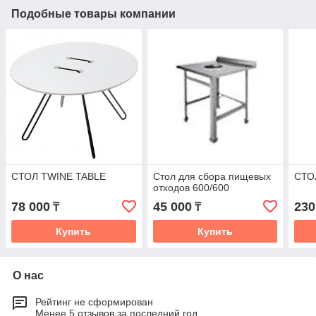
Подобные товары компании
СТОЛ TWINE TABLE
Стол для сбора пищевых
СТО
отходов 600/600
78 000
45 000
230
₸
₸
Купить
Купить
О нас
Рейтинг не сформирован
Менее 5 отзывов за последний год