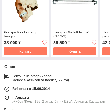
Люстра Voodoo lamp
Люстра Оfis loft lamp-1
Люст
hanging
(№13/3)
pend
38 000
36 500
42 
₸
₸
Купить
Купить
О нас
Рейтинг не сформирован
Менее 5 отзывов за последний год
Работает с 15.09.2014
г. Алматы
Жибек Жолы 135, 2 этаж, бутик B21A, Алматы, Казахстан