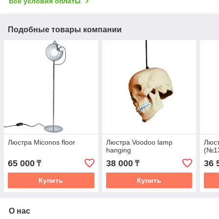
Все условия оплаты
Подобные товары компании
Люстра Miconos floor
Люстра Voodoo lamp
Люст
hanging
(№13
65 000
38 000
36 
₸
₸
Купить
Купить
О нас