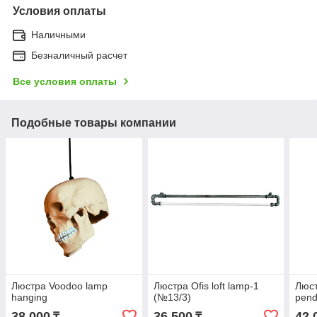
Условия оплаты
Наличными
Безналичный расчет
Все условия оплаты
Подобные товары компании
Люстра Voodoo lamp
Люстра Оfis loft lamp-1
Люст
hanging
(№13/3)
pend
38 000
36 500
42 
₸
₸