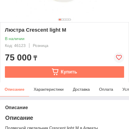
Люстра Crescent light M
В наличии
Код: 46123
Розница
75 000
₸
Купить
Описание
Характеристики
Доставка
Оплата
Усл
Описание
Описание
Подвесной светильник Crescent light M в Алматы