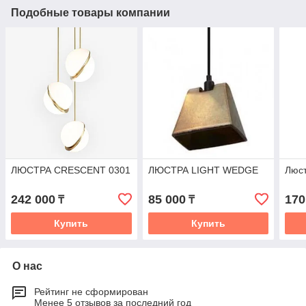
Подобные товары компании
ЛЮСТРА CRESCENT 0301
ЛЮСТРА LIGHT WEDGE
Люст
242 000
85 000
170
₸
₸
Купить
Купить
О нас
Рейтинг не сформирован
Менее 5 отзывов за последний год