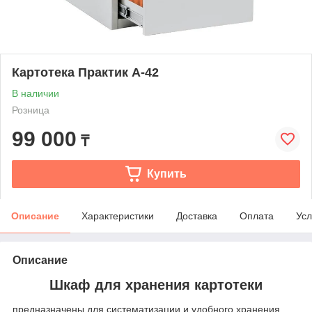
Картотека Практик А-42
В наличии
Розница
99 000
₸
Купить
Описание
Характеристики
Доставка
Оплата
Усл
Описание
Шкаф для хранения картотеки
предназначены для систематизации и удобного хранения