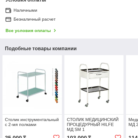
Наличными
Безналичный расчет
Все условия оплаты
Подобные товары компании
Столик инструментальный
СТОЛИК МЕДИЦИНСКИЙ
Мед
c 2-мя полками
ПРОЦЕДУРНЫЙ HILFE
МД 
МД SM 1
25 000
103 000
114
₸
₸