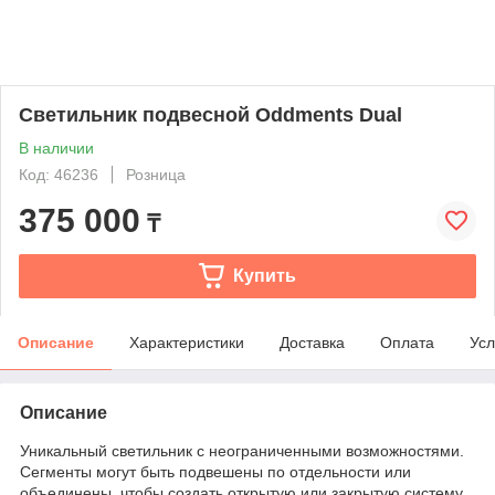
Светильник подвесной Oddments Dual
В наличии
Код: 46236
Розница
375 000
₸
Купить
Описание
Характеристики
Доставка
Оплата
Усл
Описание
Уникальный светильник с неограниченными возможностями.
Сегменты могут быть подвешены по отдельности или
объединены, чтобы создать открытую или закрытую систему,