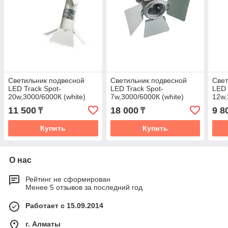
Светильник подвесной
Светильник подвесной
Свет
LED Track Spot-
LED Track Spot-
LED 
20w,3000/6000К (white)
7w,3000/6000К (white)
12w,
11 500
18 000
9 8
₸
₸
Купить
Купить
О нас
Рейтинг не сформирован
Менее 5 отзывов за последний год
Работает с 15.09.2014
г. Алматы