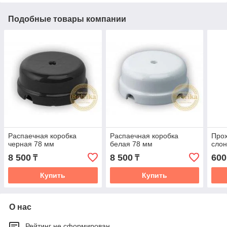
Подобные товары компании
Распаечная коробка
Распаечная коробка
Прох
черная 78 мм
белая 78 мм
слон
8 500
8 500
600
₸
₸
Купить
Купить
О нас
Рейтинг не сформирован