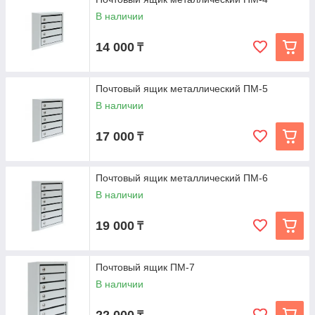
Металлические почтовые ящики КП производятся из стали, с
В наличии
дальнейшей полимерной окраской изделия. В комплект
поставки входят замки.
14 000
₸
Вертикальное исполнение почтового ящика наиболее
удобно и рационально для организации места хранения
корреспонденции, есть варианта исполнения - 4, 5, 6 или 8-
Почтовый ящик металлический ПМ-5
ми секционное. В почтовом ящике устанавливаются
В наличии
фиксаторы дверей во избежании несанкционированного
доступа к ячейке. Конструкция ящика почтового позволяет
17 000
₸
легко и быстро произвести ремонт или замену дверцы
каждой секции.
Почтовый ящик металлический ПМ-6
В наличии
19 000
₸
Почтовый ящик ПМ-7
В наличии