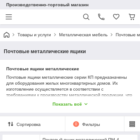
Производственно-торговый магазин
Товары и услуги
Металлическая мебель
Почтовые м
Почтовые металлические ящики
Почтовые ящики металлические
Почтовые ящики металлические серии КП предназначены
для оборудования жилых многоквартирных домов. Их
изготовление осуществляется в соответствии с
требованиями к производству металлической продукции, что
подтверждается сертификатами соответствия.
Показать всё
Металлические почтовые ящики могут устанавливаться в
новостройках или использоваться для замены почтовых
ящиков в старых домах.
Сортировка
0
Фильтры
Почтовые ящики металлические КП имеют современный
стильный внешний вид, надежность и высокое качество, а
также очень удобны в эксплуатации и обслуживании.
Почтовый ящик металлический ПМ-4