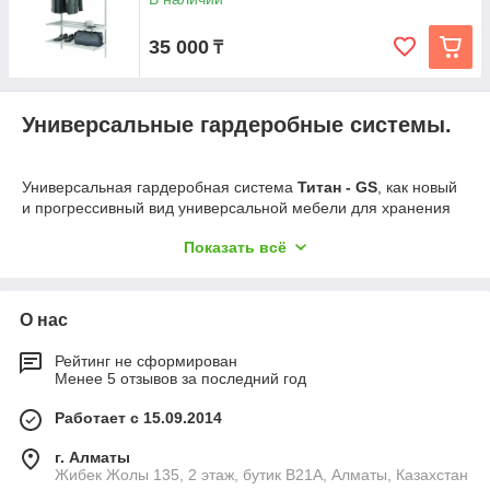
35 000
₸
Универсальные гардеробные системы.
Универсальная гардеробная система
Титан - GS
, как новый
и прогрессивный вид универсальной мебели для хранения
самых разных вещей и оборудования, подойдет, как для
Показать всё
офисных, так и жилых помещений, заменив собою
отнимающие пространство объемные шкафы, которые
отбирают у людей полезные метры в доме и создают
неудобство и тесноту в офисе.
О нас
Рейтинг не сформирован
Предлагаемая нами гардеробная система
Титан - GS
–
это
Менее 5 отзывов за последний год
новое решение проблем хранения, основанное на
принципах удобства, мобильности и эстетики, а также
Работает с 15.09.2014
максимально эффективного использования пространства
помещений любого назначения.
г. Алматы
Жибек Жолы 135, 2 этаж, бутик B21A, Алматы, Казахстан