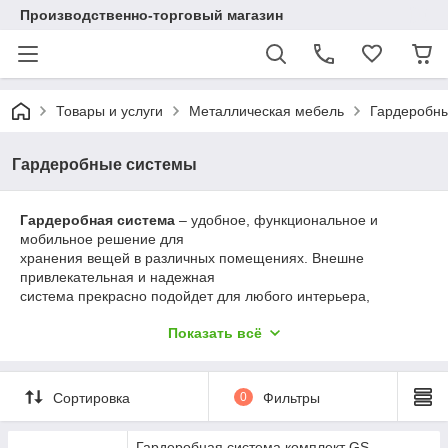
Производственно-торговый магазин
Товары и услуги
Металлическая мебель
Гардеробн
Гардеробные системы
Гардеробная система
– удобное, функциональное и
мобильное решение для
хранения вещей в различных помещениях. Внешне
привлекательная и надежная
система прекрасно подойдет для любого интерьера,
поможет навести порядок
Показать всё
и максимально эффективно использовать пространство,
учитывая ваши
индивидуальные желания.
Сортировка
0
Фильтры
Гардеробная система комплект GS-